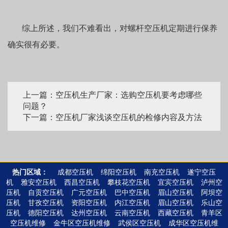
综上所述，我们不难看出，对螺杆空压机定期进行保养
确实很有必要。
上一篇：空压机生产厂家：选购空压机要考虑哪些
问题？
下一篇：空压机厂家浅谈空压机的检修内容及方法
热门区域：
成都空压机
绵阳空压机
南充空压机
遂宁空压
机
雅安空压机
西昌空压机
攀枝花空压机
宜宾空压机
泸州空
压机
自贡空压机
广元空压机
巴中空压机
眉山空压机
阿坝空
压机
甘孜空压机
资阳空压机
内江空压机
眉山空压机
乐山空
压机
德阳空压机
达州空压机
云南空压机
西藏空压机
青羊区
空压机维修
金牛区空压机维修
武侯区空压机
成华区空压机维