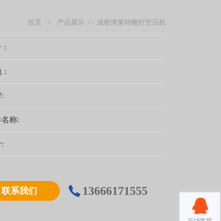
首页
>
产品展示
>>
成都博莱特螺杆空压机
号：
地：
:
名称:
:
13666171555
联系我们