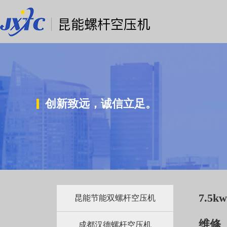
昆能螺杆空压机
创新致远，诚信立足。
7.
昆能节能双螺杆空压机
维修
成都汉德螺杆空压机