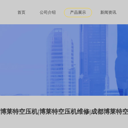
首页
公司介绍
产品展示
新闻资讯
5kw博莱特空压机|博莱特空压机维修|成都博莱